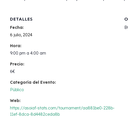
DETALLES
O
Fecha:
B
6 julio, 2024
Hora:
9:00 pm a 4:00 am
Precio:
6€
Categoría del Evento:
Público
Web:
https://asoiaf-stats.com/tournament/aa881be0-228b-
11ef-8dca-8d4482ceda8b