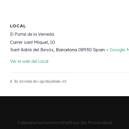
LOCAL
El Portal de la Verneda
Carrer sant Miquel, 10
Sant Adrià del Besòs
,
Barcelona
08930
Spain
+ Google 
Ver la web del Local
3a Jornada de Liga Beyblade +15
Calendario
Contacto
Política De Privacidad