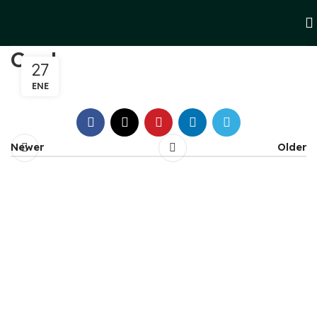
Card
27
ENE
Newer
Older