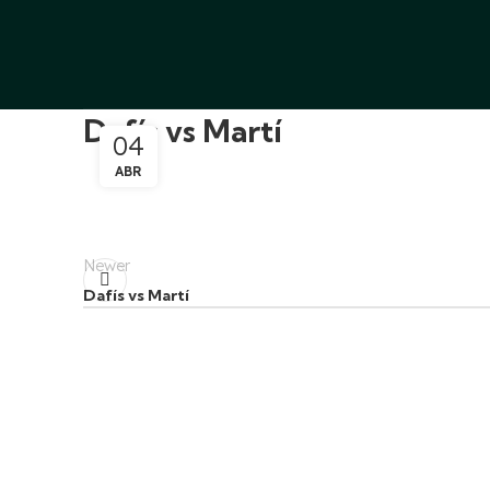
Dafís vs Martí
04
ABR
Newer
Dafís vs Martí