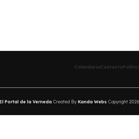
Calendario
Contacto
Políti
El Portal de la Verneda
Created By
Kanda Webs
Copyright 202