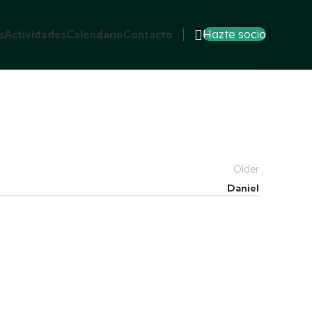
Hazte socio
s
Actividades
Calendario
Contacto
Older
Daniel