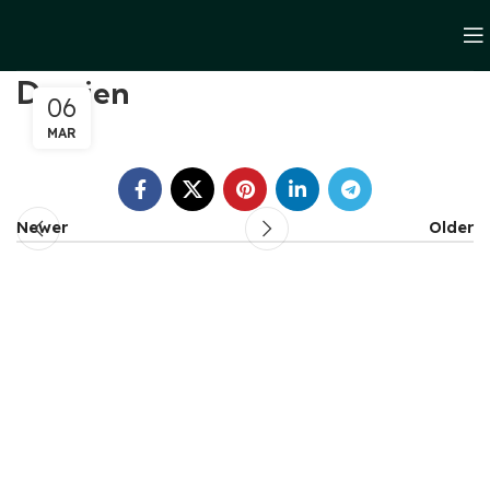
Damien
06
MAR
Newer
Older