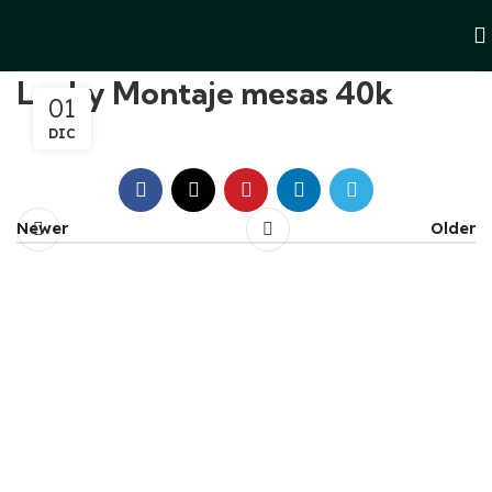
Locky Montaje mesas 40k
01
DIC
Newer
Older