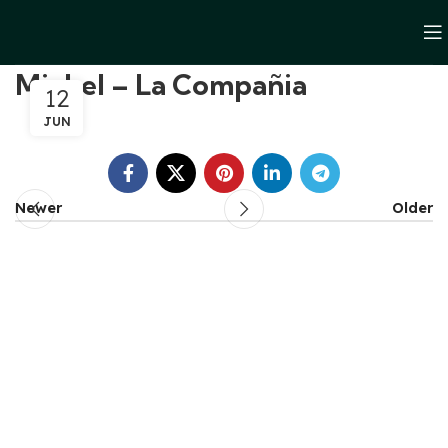
Michel – La Compañia
12
JUN
Newer
Older