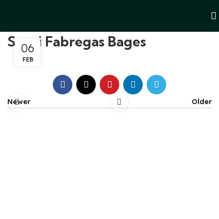
Sergi Fabregas Bages
06
FEB
Newer
Older