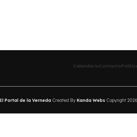
Calendario
Contacto
Políti
El Portal de la Verneda
Created By
Kanda Webs
Copyright 202