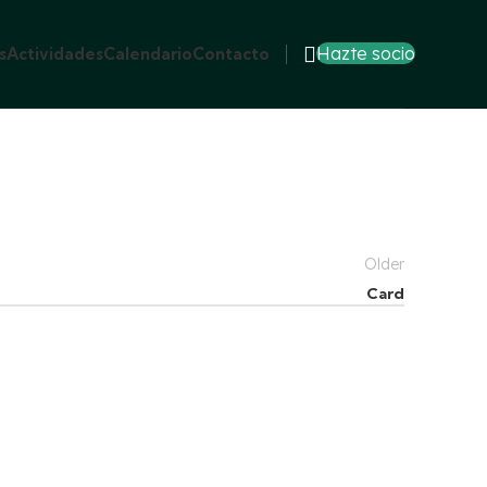
Hazte socio
s
Actividades
Calendario
Contacto
Older
Card