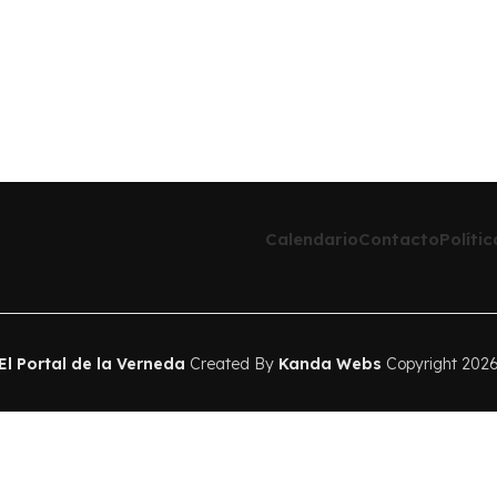
Calendario
Contacto
Políti
El Portal de la Verneda
Created By
Kanda Webs
Copyright 202