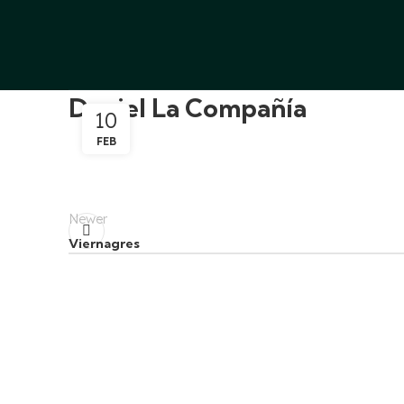
Daniel La Compañía
10
FEB
Newer
Viernagres