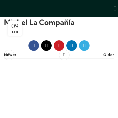
Michel La Compañía
09
FEB
Newer
Older